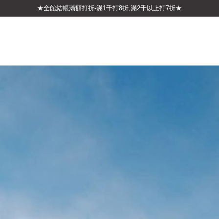
★全館結帳滿額打折-滿1千打8折,滿2千以上打7折★