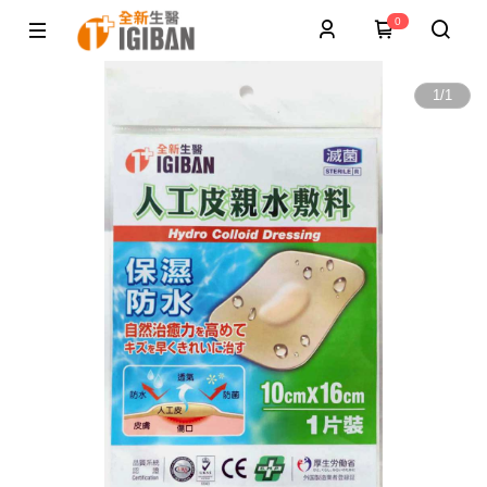
0
1
/
1