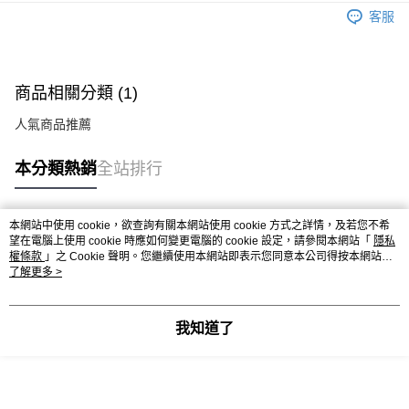
國泰世華商業銀行
兆豐國際商業銀行
客服
Apple Pay
臺灣中小企業銀行
台中商業銀行
匯豐（台灣）商業銀行
華泰商業銀行
街口支付
聯邦商業銀行
遠東國際商業銀行
元大商業銀行
永豐商業銀行
悠遊付
商品相關分類 (1)
玉山商業銀行
星展（台灣）商業銀行
台新國際商業銀行
中國信託商業銀行
人氣商品推薦
運送方式
台灣樂天信用卡公司
全家取貨付款
本分類熱銷
全站排行
每筆NT$60，滿NT$1,000(含以上)免運費
7-11取貨付款
本網站中使用 cookie，欲查詢有關本網站使用 cookie 方式之詳情，及若您不希
熱門標籤
望在電腦上使用 cookie 時應如何變更電腦的 cookie 設定，請參閱本網站「
隱私
每筆NT$60，滿NT$1,000(含以上)免運費
權條款
」之 Cookie 聲明。您繼續使用本網站即表示您同意本公司得按本網站使
用條款之 Cookie 聲明使用 cookie。
了解更多 >
宅配
每筆NT$120，滿NT$1,000(含以上)免運費
我知道了